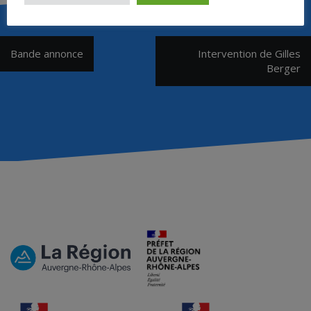
Navigation
Bande annonce
Intervention de Gilles
de
Berger
l’article