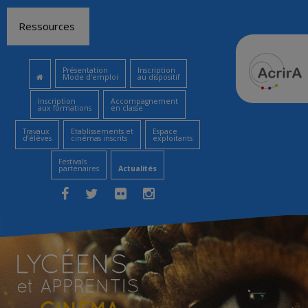
Aller
Ressources
au
contenu
Présentation
Inscription
Mode d’emploi
au dispositif
Inscription
Accompagnement
aux formations
en classe
Travaux
Etablissements et
Espace
d’élèves
cinémas inscrits
exploitants
Festivals
partenaires
Actualités
Facebook
Twitter
Flickr
Instagram