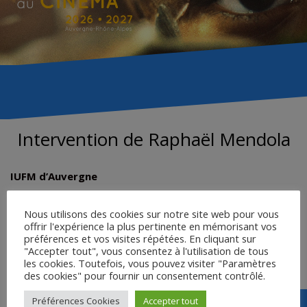
Intervention de Raphaël Mendola
IUFM d’Auvergne
Nous utilisons des cookies sur notre site web pour vous
MISE EN SCÈNE DE L’IMAGE…
offrir l'expérience la plus pertinente en mémorisant vos
préférences et vos visites répétées. En cliquant sur
EXERCICE 1
"Accepter tout", vous consentez à l'utilisation de tous
EXERCICE 2
les cookies. Toutefois, vous pouvez visiter "Paramètres
des cookies" pour fournir un consentement contrôlé.
Préférences Cookies
Accepter tout