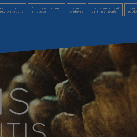
Inscription
Accompagnement
Travaux
Etablissements et
Espac
aux formations
en classe
d’élèves
cinémas inscrits
explo