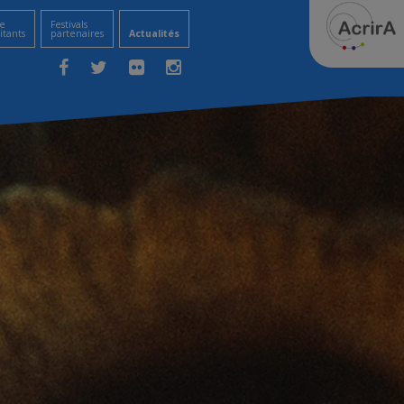
e
Festivals
itants
partenaires
Actualités
Facebook
Twitter
Flickr
Instagram