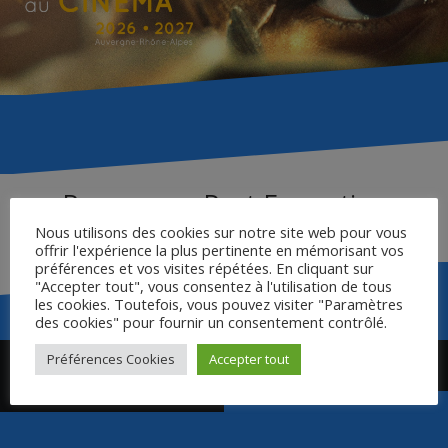
Ressources Post Formation
Nous utilisons des cookies sur notre site web pour vous
offrir l'expérience la plus pertinente en mémorisant vos
préférences et vos visites répétées. En cliquant sur
"Accepter tout", vous consentez à l'utilisation de tous
les cookies. Toutefois, vous pouvez visiter "Paramètres
des cookies" pour fournir un consentement contrôlé.
Navigation
Préférences Cookies
Accepter tout
I AM AFRAID TO FORGET
Ressources Post Formation
de
YOUR FACE
l’article