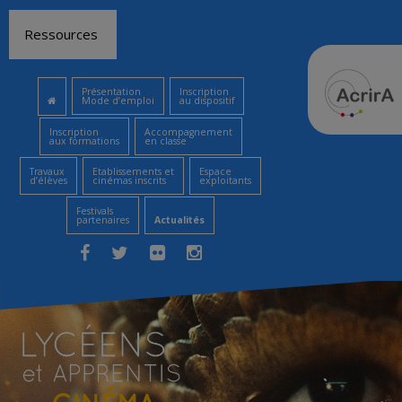
Aller
Ressources
au
contenu
Présentation
Inscription
Mode d’emploi
au dispositif
Inscription
Accompagnement
aux formations
en classe
Travaux
Etablissements et
Espace
d’élèves
cinémas inscrits
exploitants
Festivals
partenaires
Actualités
Facebook
Twitter
Flickr
Instagram