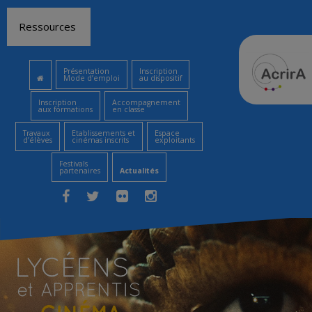
Aller
Ressources
au
contenu
Présentation
Inscription
Mode d’emploi
au dispositif
Inscription
Accompagnement
aux formations
en classe
Travaux
Etablissements et
Espace
d’élèves
cinémas inscrits
exploitants
Festivals
partenaires
Actualités
Facebook
Twitter
Flickr
Instagram