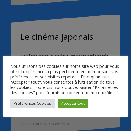
Le cinéma japonais
Repères dans le cinéma japonais présentés
par Jean-Claude Brun.
Nous utilisons des cookies sur notre site web pour vous
offrir l'expérience la plus pertinente en mémorisant vos
préférences et vos visites répétées. En cliquant sur
QUELQUES REPÈRES DANS LE CINÉMA
"Accepter tout", vous consentez à l'utilisation de tous
JAPONAIS – Partie 1/2 – Jean-Claude Brun
les cookies. Toutefois, vous pouvez visiter "Paramètres
des cookies" pour fournir un consentement contrôlé.
QUELQUES REPÈRES DANS LE CINÉMA
JAPONAIS – Partie 2/2 – Jean-Claude Brun
Préférences Cookies
Accepter tout
Histoire(s) du cinéma