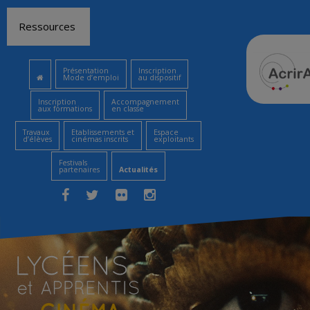
Aller
Ressources
au
contenu
Présentation
Inscription
Mode d’emploi
au dispositif
Inscription
Accompagnement
aux formations
en classe
Travaux
Etablissements et
Espace
d’élèves
cinémas inscrits
exploitants
Festivals
partenaires
Actualités
Facebook
Twitter
Flickr
Instagram