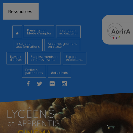
Aller
Ressources
au
contenu
Présentation
Inscription
Mode d’emploi
au dispositif
Inscription
Accompagnement
aux formations
en classe
Travaux
Etablissements et
Espace
d’élèves
cinémas inscrits
exploitants
Festivals
partenaires
Actualités
Facebook
Twitter
Flickr
Instagram