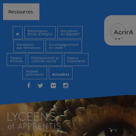
Aller
Ressources
au
contenu
Présentation
Inscription
Mode d’emploi
au dispositif
Inscription
Accompagnement
aux formations
en classe
Travaux
Etablissements et
Espace
d’élèves
cinémas inscrits
exploitants
Festivals
partenaires
Actualités
Facebook
Twitter
Flickr
Instagram