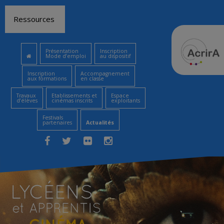
Aller
Ressources
au
contenu
Présentation
Inscription
Mode d’emploi
au dispositif
Inscription
Accompagnement
aux formations
en classe
Travaux
Etablissements et
Espace
d’élèves
cinémas inscrits
exploitants
Festivals
partenaires
Actualités
Facebook
Twitter
Flickr
Instagram