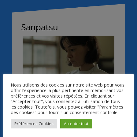
Sanpatsu
Nous utilisons des cookies sur notre site web pour vous
offrir l'expérience la plus pertinente en mémorisant vos
Sanpatsu
de Kentaro Hirase, Masahiko Sato,
préférences et vos visites répétées. En cliquant sur
Yutaro Seki / Japon / 2021 / Fiction / 14’
"Accepter tout", vous consentez à l'utilisation de tous
les cookies. Toutefois, vous pouvez visiter "Paramètres
There is a hair salon on the grounds of a
des cookies" pour fournir un consentement contrôlé.
women’s prison. As part of their job training,
inmates cut the hairs of regular customers as
Préférences Cookies
Accepter tout
part of their job training. This story begins
when a boy, who looks out of place, visits the