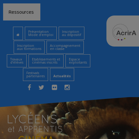
Aller
Ressources
au
contenu
Présentation
Inscription
Mode d’emploi
au dispositif
Inscription
Accompagnement
aux formations
en classe
Travaux
Etablissements et
Espace
d’élèves
cinémas inscrits
exploitants
Festivals
partenaires
Actualités
Facebook
Twitter
Flickr
Instagram