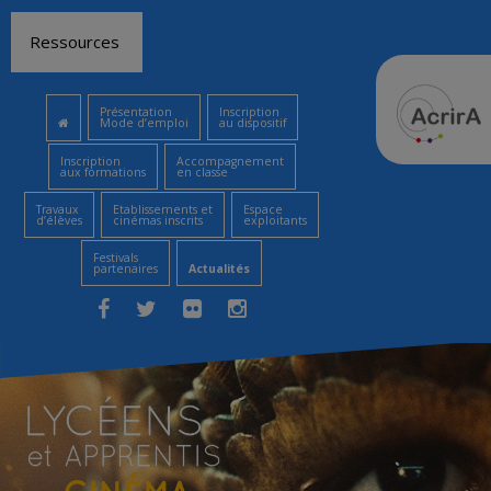
Aller
Ressources
au
contenu
Présentation
Inscription
Mode d’emploi
au dispositif
Inscription
Accompagnement
aux formations
en classe
Travaux
Etablissements et
Espace
d’élèves
cinémas inscrits
exploitants
Festivals
partenaires
Actualités
Facebook
Twitter
Flickr
Instagram