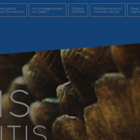
Inscription
Accompagnement
Travaux
Etablissements et
Espac
aux formations
en classe
d’élèves
cinémas inscrits
explo