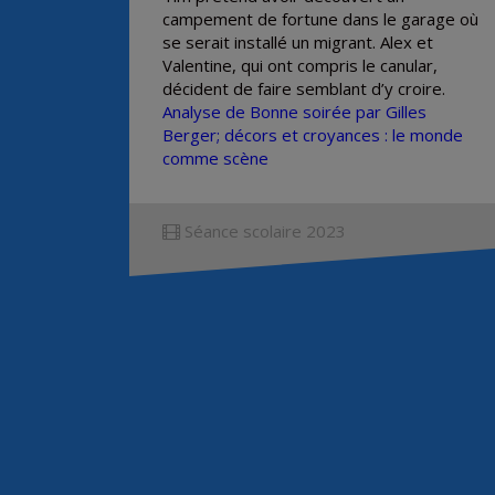
campement de fortune dans le garage où
se serait installé un migrant. Alex et
Valentine, qui ont compris le canular,
décident de faire semblant d’y croire.
Analyse de Bonne soirée par Gilles
Berger; décors et croyances : le monde
comme scène
Séance scolaire 2023