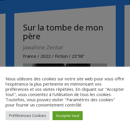
Sur la tombe de mon
père
Jawahine Zentar
France / 2022 / Fiction / 23’58”
Nous utilisons des cookies sur notre site web pour vous offrir
l'expérience la plus pertinente en mémorisant vos
préférences et vos visites répétées. En cliquant sur "Accepter
tout", vous consentez à l'utilisation de tous les cookies.
Toutefois, vous pouvez visiter "Paramètres des cookies"
pour fournir un consentement contrôlé.
Préférences Cookies
Accepter tout
Maïne roule vers un village marocain
accompagnée de sa famille et du cercueil
de son père. Demain, les hommes