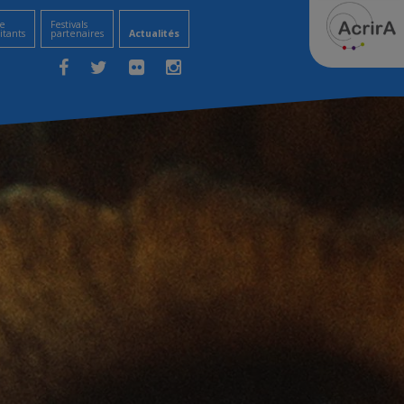
e
Festivals
itants
partenaires
Actualités
Facebook
Twitter
Flickr
Instagram