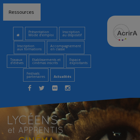
Aller
Ressources
au
contenu
Présentation
Inscription
Mode d’emploi
au dispositif
Inscription
Accompagnement
aux formations
en classe
Travaux
Etablissements et
Espace
d’élèves
cinémas inscrits
exploitants
Festivals
partenaires
Actualités
Facebook
Twitter
Flickr
Instagram