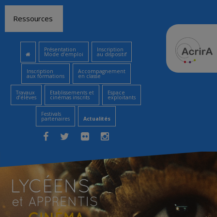
Aller
Ressources
au
contenu
Présentation
Inscription
Mode d’emploi
au dispositif
Inscription
Accompagnement
aux formations
en classe
Travaux
Etablissements et
Espace
d’élèves
cinémas inscrits
exploitants
Festivals
partenaires
Actualités
Facebook
Twitter
Flickr
Instagram