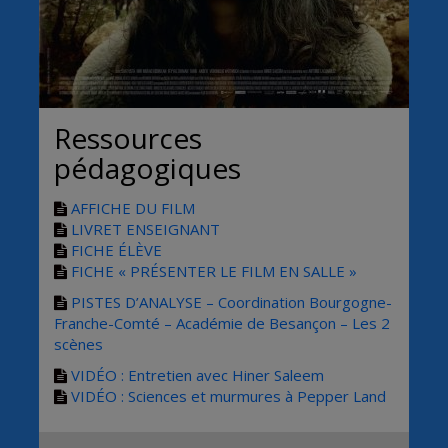
Ressources
pédagogiques
AFFICHE DU FILM
LIVRET ENSEIGNANT
FICHE ÉLÈVE
FICHE « PRÉSENTER LE FILM EN SALLE »
PISTES D’ANALYSE – Coordination Bourgogne-
Franche-Comté – Académie de Besançon – Les 2
scènes
VIDÉO : Entretien avec Hiner Saleem
VIDÉO : Sciences et murmures à Pepper Land