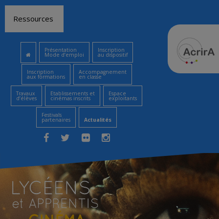
Aller
Ressources
au
contenu
Présentation
Inscription
Mode d’emploi
au dispositif
Inscription
Accompagnement
aux formations
en classe
Travaux
Etablissements et
Espace
d’élèves
cinémas inscrits
exploitants
Festivals
partenaires
Actualités
Facebook
Twitter
Flickr
Instagram