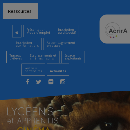
Aller
Ressources
au
contenu
Présentation
Inscription
Mode d’emploi
au dispositif
Inscription
Accompagnement
aux formations
en classe
Travaux
Etablissements et
Espace
d’élèves
cinémas inscrits
exploitants
Festivals
partenaires
Actualités
Facebook
Twitter
Flickr
Instagram