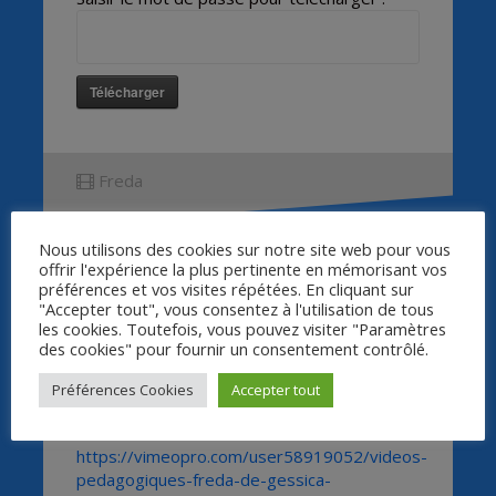
Télécharger
Freda
Nous utilisons des cookies sur notre site web pour vous
offrir l'expérience la plus pertinente en mémorisant vos
préférences et vos visites répétées. En cliquant sur
"Accepter tout", vous consentez à l'utilisation de tous
les cookies. Toutefois, vous pouvez visiter "Paramètres
Ressources
des cookies" pour fournir un consentement contrôlé.
pédagogiques
Préférences Cookies
Accepter tout
Vidéos pédagogiques ACRIF :
https://vimeopro.com/user58919052/videos-
pedagogiques-freda-de-gessica-