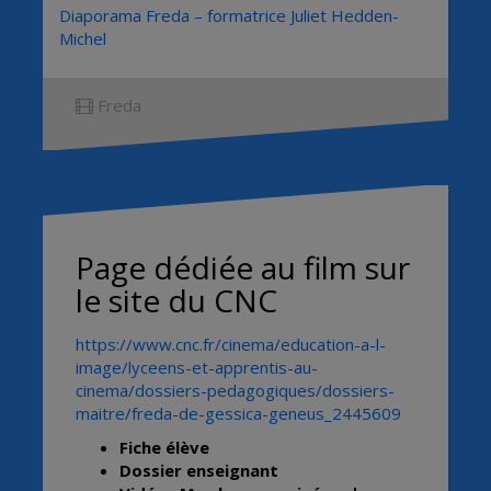
Diaporama Freda – formatrice Juliet Hedden-
Michel
Freda
Page dédiée au film sur
le site du CNC
https://www.cnc.fr/cinema/education-a-l-
image/lyceens-et-apprentis-au-
cinema/dossiers-pedagogiques/dossiers-
maitre/freda-de-gessica-geneus_2445609
Fiche élève
Dossier enseignant