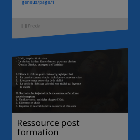
geneus/page/1
Freda
Ressource post
formation