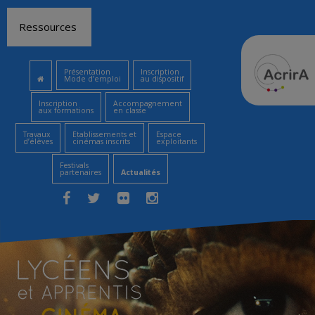
Aller
Ressources
au
contenu
Présentation
Inscription
Mode d’emploi
au dispositif
Inscription
Accompagnement
aux formations
en classe
Travaux
Etablissements et
Espace
d’élèves
cinémas inscrits
exploitants
Festivals
partenaires
Actualités
Facebook
Twitter
Flickr
Instagram