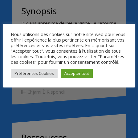
Synopsis
Dix ans après ma dernière visite, je retourne
à Cateri, village corse, berceau de ma famille
Nous utilisons des cookies sur notre site web pour vous
paternelle, pour y affronter mon père. Je
offrir l'expérience la plus pertinente en mémorisant vos
dois dénouer les nœuds, je m’adresse à lui
préférences et vos visites répétées. En cliquant sur
sous la forme d’un duel qui puise son
"Accepter tout", vous consentez à l'utilisation de tous
fondement dans les méandres de l’histoire
les cookies. Toutefois, vous pouvez visiter "Paramètres
des cookies" pour fournir un consentement contrôlé.
familiale. Je le provoque en allant à sa
rencontre. Je projette qu’il me parle enfin.
Préférences Cookies
Accepter tout
Chjami È Rispondi
Ressources