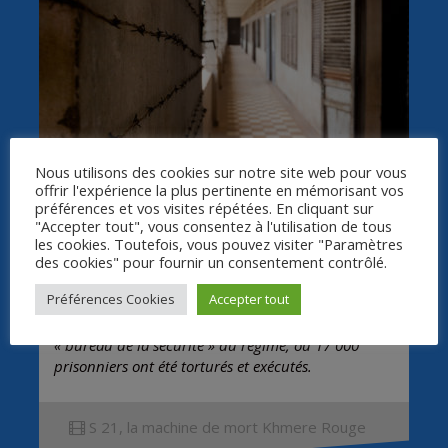
Nous utilisons des cookies sur notre site web pour vous
Synopsis
offrir l'expérience la plus pertinente en mémorisant vos
préférences et vos visites répétées. En cliquant sur
"Accepter tout", vous consentez à l'utilisation de tous
les cookies. Toutefois, vous pouvez visiter "Paramètres
Ce documentaire revient sur la politique
des cookies" pour fournir un consentement contrôlé.
d’élimination systématique orchestrée par les
Préférences Cookies
Accepter tout
Khmers rouges, au Cambodge, entre 1975 et 1979,
et plus particulièrement sur le S21, principal
« bureau de la sécurité » du régime, où 17 000
prisonniers ont été torturés et exécutés.
S 21, la machine de mort Khmere Rouge