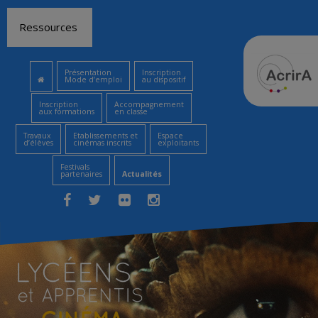
Aller
Ressources
au
contenu
Présentation
Inscription
Mode d’emploi
au dispositif
Inscription
Accompagnement
aux formations
en classe
Travaux
Etablissements et
Espace
d’élèves
cinémas inscrits
exploitants
Festivals
partenaires
Actualités
Facebook
Twitter
Flickr
Instagram