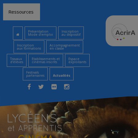
Aller
Ressources
au
contenu
Présentation
Inscription
Mode d’emploi
au dispositif
Inscription
Accompagnement
aux formations
en classe
Travaux
Etablissements et
Espace
d’élèves
cinémas inscrits
exploitants
Festivals
partenaires
Actualités
Facebook
Twitter
Flickr
Instagram