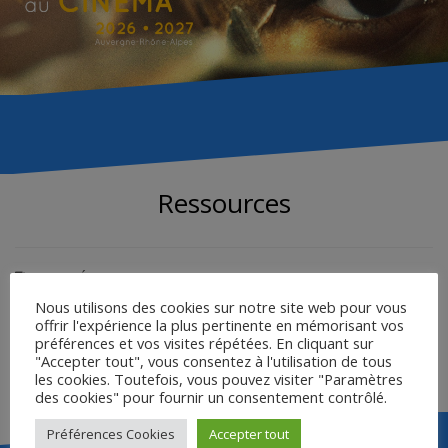
Ressources
LE CINÉMA DE RITHY PANH
Nous utilisons des cookies sur notre site web pour vous
POINTS DE VUE SUR LE GÉNOCIDE DANS S21
offrir l'expérience la plus pertinente en mémorisant vos
INTERVIEW DE JAMES BURNET
préférences et vos visites répétées. En cliquant sur
"Accepter tout", vous consentez à l'utilisation de tous
BIBLIOGRAPHIE S21
les cookies. Toutefois, vous pouvez visiter "Paramètres
des cookies" pour fournir un consentement contrôlé.
Préférences Cookies
Accepter tout