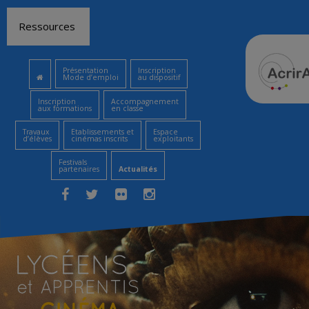
Aller
Ressources
au
contenu
Présentation
Inscription
Mode d’emploi
au dispositif
Inscription
Accompagnement
aux formations
en classe
Travaux
Etablissements et
Espace
d’élèves
cinémas inscrits
exploitants
Festivals
partenaires
Actualités
Facebook
Twitter
Flickr
Instagram