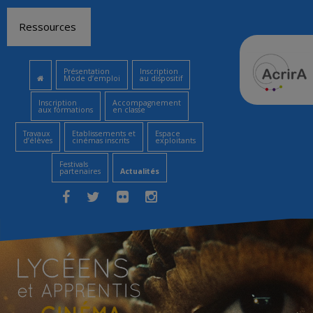
Aller
Ressources
au
contenu
Présentation
Inscription
Mode d’emploi
au dispositif
Inscription
Accompagnement
aux formations
en classe
Travaux
Etablissements et
Espace
d’élèves
cinémas inscrits
exploitants
Festivals
partenaires
Actualités
Facebook
Twitter
Flickr
Instagram