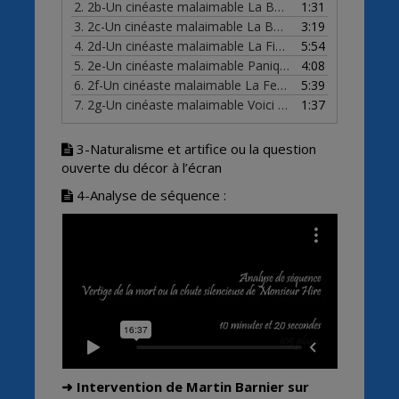
2.
2b-Un cinéaste malaimable La Bandera 1935 chp hchp
1:31
3.
2c-Un cinéaste malaimable La Belle Equipe 1936 gros plan
3:19
4.
2d-Un cinéaste malaimable La Fin du Jour 1939 mvt
5:54
5.
2e-Un cinéaste malaimable Panique (1946) échelle plan
4:08
6.
2f-Un cinéaste malaimable La Fete a Henriette 1952 récit
5:39
7.
2g-Un cinéaste malaimable Voici le Temps des Assassins 1956 bs bi
1:37
3-Naturalisme et artifice ou la question
ouverte du décor à l’écran
4-Analyse de séquence :
➜ Intervention de Martin Barnier sur