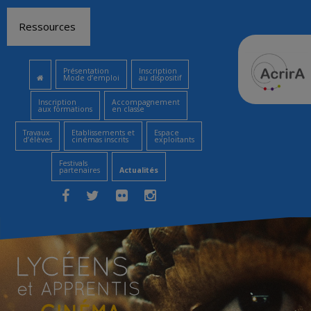
Aller
Ressources
au
contenu
Présentation
Inscription
Mode d’emploi
au dispositif
Inscription
Accompagnement
aux formations
en classe
Travaux
Etablissements et
Espace
d’élèves
cinémas inscrits
exploitants
Festivals
partenaires
Actualités
Facebook
Twitter
Flickr
Instagram