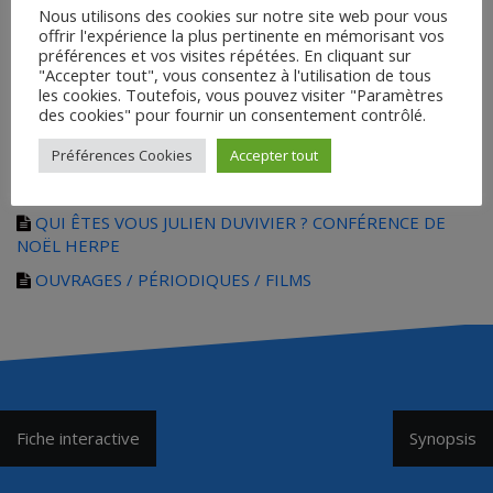
Nous utilisons des cookies sur notre site web pour vous
ANALYSE DU SCÉNARIO
offrir l'expérience la plus pertinente en mémorisant vos
PRÉSENTATION PAR LAURENT DELMAS
préférences et vos visites répétées. En cliquant sur
"Accepter tout", vous consentez à l'utilisation de tous
PRÉSENTATION PAR FERNANDO GANZO 1
les cookies. Toutefois, vous pouvez visiter "Paramètres
des cookies" pour fournir un consentement contrôlé.
PRÉSENTATION PAR FERNANDO GANZO 2
PRÉSENTATION PAR RAYMOND CHIRAT
Préférences Cookies
Accepter tout
ARTICLE : LE CAUCHEMAR DUVIVIER
QUI ÊTES VOUS JULIEN DUVIVIER ? CONFÉRENCE DE
NOËL HERPE
OUVRAGES / PÉRIODIQUES / FILMS
Navigation
Fiche interactive
Synopsis
de