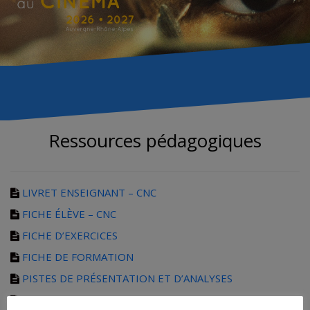
Ressources pédagogiques
LIVRET ENSEIGNANT – CNC
FICHE ÉLÈVE – CNC
FICHE D’EXERCICES
FICHE DE FORMATION
PISTES DE PRÉSENTATION ET D’ANALYSES
LE JEU D’ACTEUR