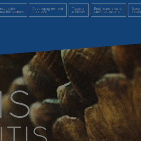
Inscription
Accompagnement
Travaux
Etablissements et
Espac
aux formations
en classe
d’élèves
cinémas inscrits
explo