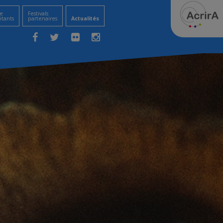
e
Festivals
itants
partenaires
Actualités
Facebook
Twitter
Flickr
Instagram