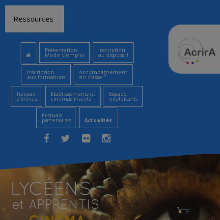
Aller
Ressources
au
contenu
Présentation
Inscription
Mode d’emploi
au dispositif
Inscription
Accompagnement
aux formations
en classe
Travaux
Etablissements et
Espace
d’élèves
cinémas inscrits
exploitants
Festivals
partenaires
Actualités
Facebook
Twitter
Flickr
Instagram