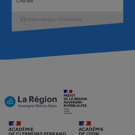
CINÉMA
Soyez sympa, rembobinez