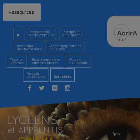
Aller
Ressources
au
contenu
Présentation
Inscription
Mode d’emploi
au dispositif
Inscription
Accompagnement
aux formations
en classe
Travaux
Etablissements et
Espace
d’élèves
cinémas inscrits
exploitants
Festivals
partenaires
Actualités
Facebook
Twitter
Flickr
Instagram