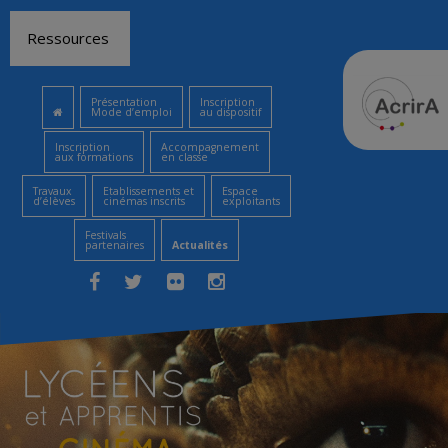
Aller
Ressources
au
contenu
Présentation
Inscription
Mode d’emploi
au dispositif
Inscription
Accompagnement
aux formations
en classe
Travaux
Etablissements et
Espace
d’élèves
cinémas inscrits
exploitants
Festivals
partenaires
Actualités
Facebook
Twitter
Flickr
Instagram