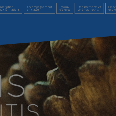
Inscription
Accompagnement
Travaux
Etablissements et
Espac
aux formations
en classe
d’élèves
cinémas inscrits
explo