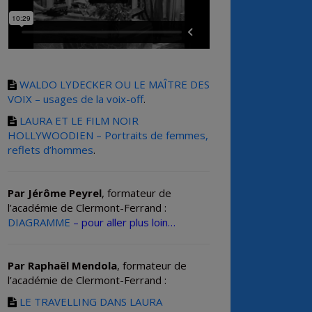
WALDO LYDECKER OU LE MAÎTRE DES
VOIX – usages de la voix-off
.
LAURA ET LE FILM NOIR
HOLLYWOODIEN – Portraits de femmes,
reflets d’hommes
.
Par Jérôme Peyrel
, formateur de
l’académie de Clermont-Ferrand :
DIAGRAMME
– pour aller plus loin…
Par Raphaël Mendola
, formateur de
l’académie de Clermont-Ferrand :
LE TRAVELLING DANS LAURA