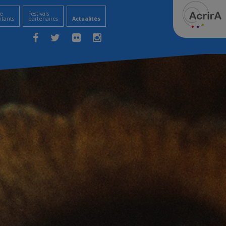
e
Festivals
itants
partenaires
Actualités
Facebook
Twitter
Flickr
Instagram