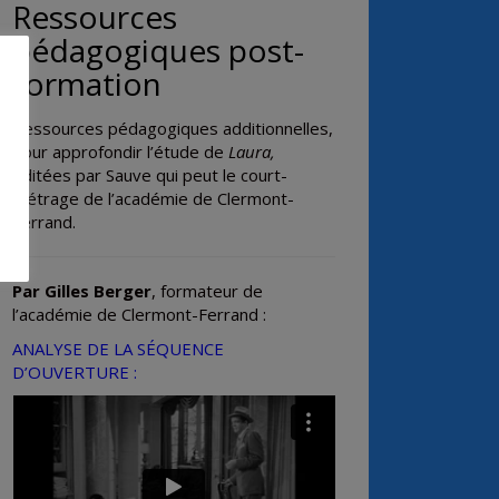
Ressources
pédagogiques post-
formation
Ressources pédagogiques additionnelles,
pour approfondir l’étude de
Laura,
éditées par Sauve qui peut le court-
métrage de l’académie de Clermont-
Ferrand.
Par Gilles Berger
, formateur de
l’académie de Clermont-Ferrand :
ANALYSE DE LA SÉQUENCE
D’OUVERTURE :