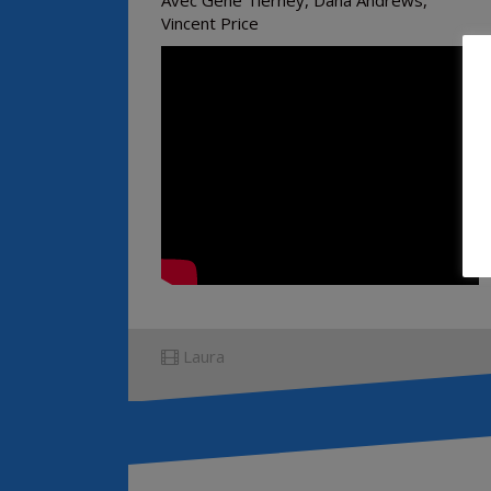
Avec Gene Tierney, Dana Andrews,
Vincent Price
Laura