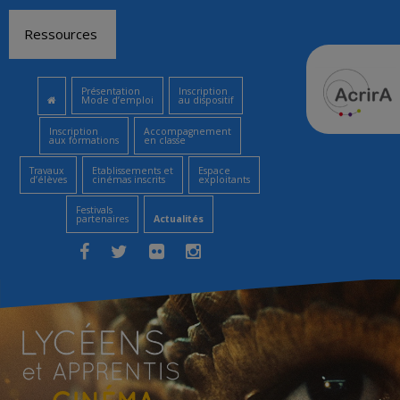
Aller
Ressources
au
contenu
Présentation
Inscription
Mode d’emploi
au dispositif
Inscription
Accompagnement
aux formations
en classe
Travaux
Etablissements et
Espace
d’élèves
cinémas inscrits
exploitants
Festivals
partenaires
Actualités
Facebook
Twitter
Flickr
Instagram