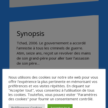
Synopsis
Tchad, 2006. Le gouvernement a accordé
l’amnistie à tous les criminels de guerre.
Atim, seize ans, reçoit un revolver des mains
de son grand-père pour aller tuer l’assassin
de son père…
Nous utilisons des cookies sur notre site web pour vous
offrir l'expérience la plus pertinente en mémorisant vos
Daratt
préférences et vos visites répétées. En cliquant sur
"Accepter tout", vous consentez à l'utilisation de tous
les cookies. Toutefois, vous pouvez visiter "Paramètres
des cookies" pour fournir un consentement contrôlé.
Préférences Cookies
Accepter tout