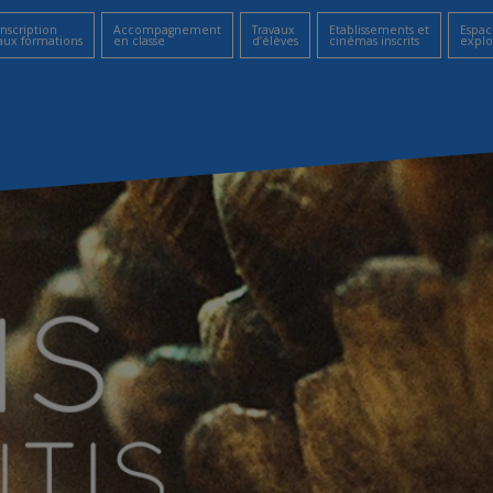
Inscription
Accompagnement
Travaux
Etablissements et
Espac
aux formations
en classe
d’élèves
cinémas inscrits
explo