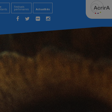
e
Festivals
itants
partenaires
Actualités
Facebook
Twitter
Flickr
Instagram