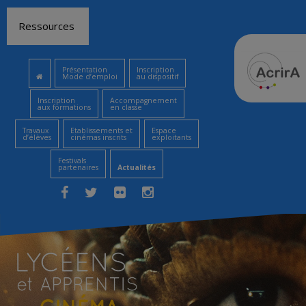
Aller
Ressources
au
contenu
Présentation
Inscription
Mode d’emploi
au dispositif
Inscription
Accompagnement
aux formations
en classe
Travaux
Etablissements et
Espace
d’élèves
cinémas inscrits
exploitants
Festivals
partenaires
Actualités
Facebook
Twitter
Flickr
Instagram