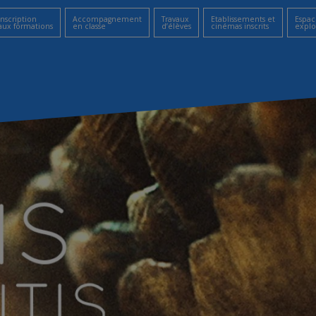
Inscription
Accompagnement
Travaux
Etablissements et
Espac
aux formations
en classe
d’élèves
cinémas inscrits
explo