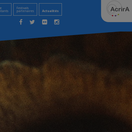
e
Festivals
itants
partenaires
Actualités
Facebook
Twitter
Flickr
Instagram