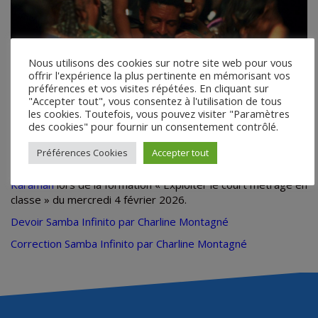
Nous utilisons des cookies sur notre site web pour vous
offrir l'expérience la plus pertinente en mémorisant vos
préférences et vos visites répétées. En cliquant sur
Pendant le Carnaval de Rio, un agent de propreté de la
"Accepter tout", vous consentez à l'utilisation de tous
voirie est confronté au deuil de sa sœur tout en assumant
les cookies. Toutefois, vous pouvez visiter "Paramètres
ses obligations professionnelles. Au milieu des festivités, il
des cookies" pour fournir un consentement contrôlé.
trouve un enfant égaré qu’il décide d’aider.
Préférences Cookies
Accepter tout
Analyse de Samba Infinito par Charline Montagné et Natasa
Karaman
lors de la formation « Exploiter le court métrage en
classe » du mercredi 4 février 2026.
Devoir Samba Infinito par Charline Montagné
Correction Samba Infinito par Charline Montagné