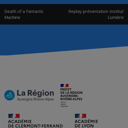
Navigation
Death of a Fantastic
Replay présentation Institut
de
Machine
Lumière
l’article