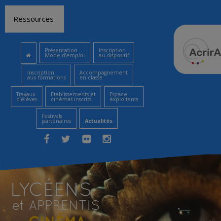
Aller
Ressources
au
contenu
Présentation
Inscription
Mode d’emploi
au dispositif
Inscription
Accompagnement
aux formations
en classe
Travaux
Etablissements et
Espace
d’élèves
cinémas inscrits
exploitants
Festivals
partenaires
Actualités
Facebook
Twitter
Flickr
Instagram