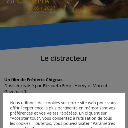
Le distracteur
Un film de Frédéric Chignac
Dossier réalisé par Elizabeth Ferlin-Hervy et Vincent
Guyomarc’h
Nous utilisons des cookies sur notre site web pour vous
offrir l'expérience la plus pertinente en mémorisant vos
SCÉNARIO
préférences et vos visites répétées. En cliquant sur
"Accepter tout", vous consentez à l'utilisation de tous
FICHE TECHNIQUE ET SYNOPSIS
les cookies. Toutefois, vous pouvez visiter "Paramètres
TRAVAIL SUR LE FILM