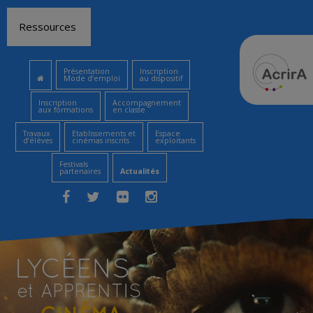
Aller
Ressources
au
contenu
Présentation
Inscription
Mode d’emploi
au dispositif
Inscription
Accompagnement
aux formations
en classe
Travaux
Etablissements et
Espace
d’élèves
cinémas inscrits
exploitants
Festivals
partenaires
Actualités
Facebook
Twitter
Flickr
Instagram