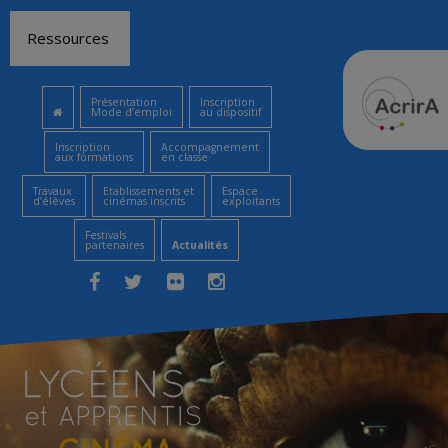
Aller
Ressources
au
contenu
Présentation
Inscription
Mode d’emploi
au dispositif
Inscription
Accompagnement
aux formations
en classe
Travaux
Etablissements et
Espace
d’élèves
cinémas inscrits
exploitants
Festivals
partenaires
Actualités
Facebook
Twitter
Flickr
Instagram