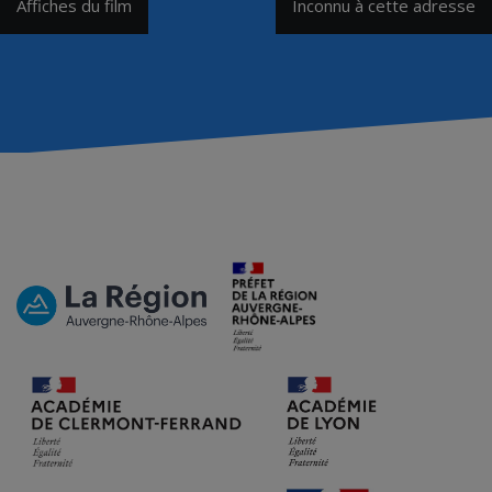
Affiches du film
Inconnu à cette adresse
de
l’article