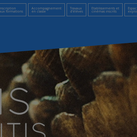
Inscription
Accompagnement
Travaux
Etablissements et
Espac
aux formations
en classe
d’élèves
cinémas inscrits
explo