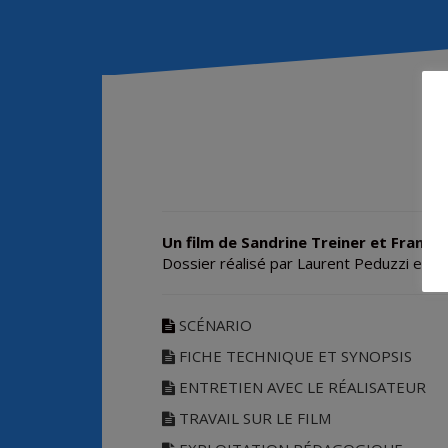
Un film de Sandrine Treiner et Franço
Dossier réalisé par Laurent Peduzzi et 
SCÉNARIO
FICHE TECHNIQUE ET SYNOPSIS
ENTRETIEN AVEC LE RÉALISATEUR
TRAVAIL SUR LE FILM