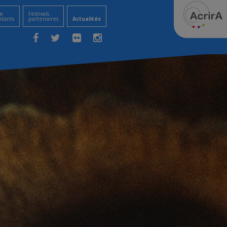
e
Festivals
itants
partenaires
Actualités
Facebook
Twitter
Flickr
Instagram