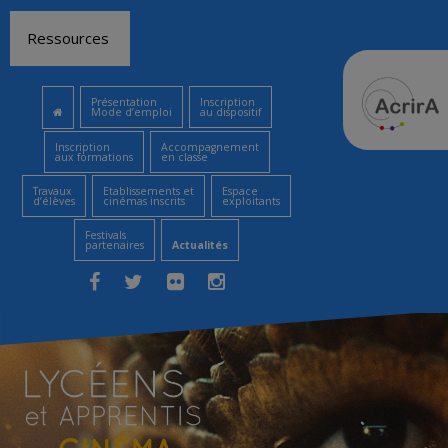
Aller
Ressources
au
contenu
Présentation
Inscription
Mode d’emploi
au dispositif
Inscription
Accompagnement
aux formations
en classe
Travaux
Etablissements et
Espace
d’élèves
cinémas inscrits
exploitants
Festivals
partenaires
Actualités
Facebook
Twitter
Flickr
Instagram