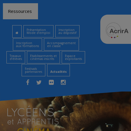
Aller
Ressources
au
contenu
Présentation
Inscription
Mode d’emploi
au dispositif
Inscription
Accompagnement
aux formations
en classe
Travaux
Etablissements et
Espace
d’élèves
cinémas inscrits
exploitants
Festivals
partenaires
Actualités
Facebook
Twitter
Flickr
Instagram