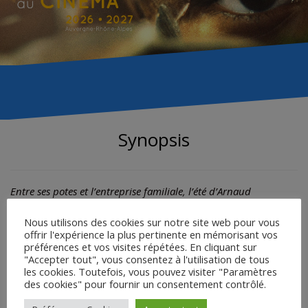
Synopsis
Entre ses potes et l’entreprise familiale, l’été d’Arnaud
s’annonce tranquille…
Tranquille jusqu’à sa rencontre avec Madeleine, aussi belle que
Nous utilisons des cookies sur notre site web pour vous
offrir l'expérience la plus pertinente en mémorisant vos
cassante, bloc de muscles tendus et de prophéties
préférences et vos visites répétées. En cliquant sur
catastrophiques. Il ne s’attend à rien ; elle se prépare au pire.
"Accepter tout", vous consentez à l'utilisation de tous
Jusqu’où la suivre alors qu’elle ne lui a rien demandé ?
les cookies. Toutefois, vous pouvez visiter "Paramètres
C’est une histoire d’amour. Ou une histoire de survie. Ou les
des cookies" pour fournir un consentement contrôlé.
deux.