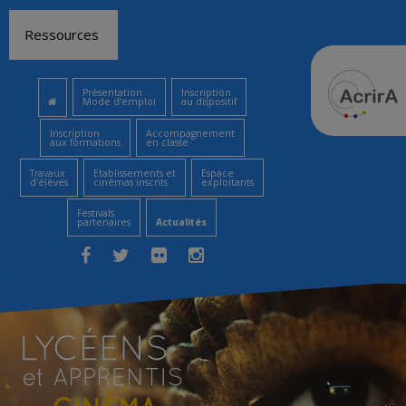
Aller
Ressources
au
contenu
Présentation
Inscription
Mode d’emploi
au dispositif
Inscription
Accompagnement
aux formations
en classe
Travaux
Etablissements et
Espace
d’élèves
cinémas inscrits
exploitants
Festivals
partenaires
Actualités
Facebook
Twitter
Flickr
Instagram