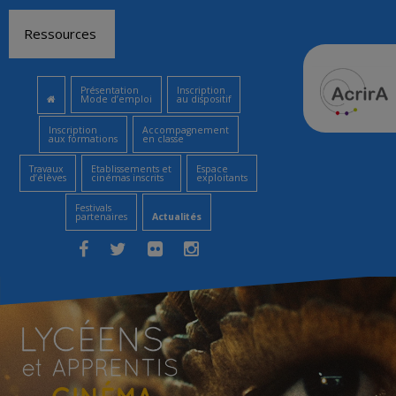
Aller
Ressources
au
contenu
Présentation
Inscription
Mode d’emploi
au dispositif
Inscription
Accompagnement
aux formations
en classe
Travaux
Etablissements et
Espace
d’élèves
cinémas inscrits
exploitants
Festivals
partenaires
Actualités
Facebook
Twitter
Flickr
Instagram