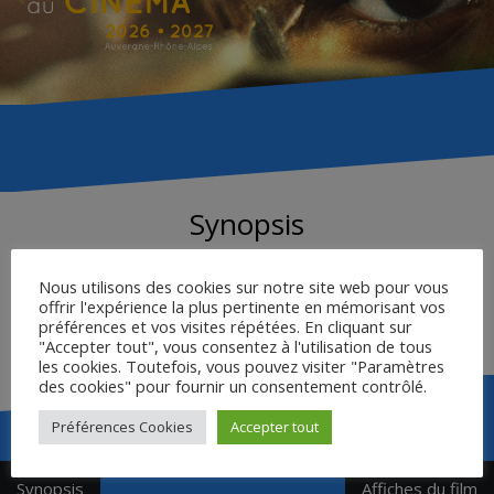
Synopsis
Nous utilisons des cookies sur notre site web pour vous
offrir l'expérience la plus pertinente en mémorisant vos
L’itinéraire d’un jeune délinquant qui, après avoir volé une
préférences et vos visites répétées. En cliquant sur
voiture et tué un policier, est traqué par la police…
"Accepter tout", vous consentez à l'utilisation de tous
les cookies. Toutefois, vous pouvez visiter "Paramètres
des cookies" pour fournir un consentement contrôlé.
Préférences Cookies
Accepter tout
Navigation
Synopsis
Affiches du film