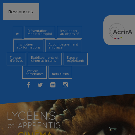
Aller
Ressources
au
contenu
Présentation
Inscription
Mode d’emploi
au dispositif
Inscription
Accompagnement
aux formations
en classe
Travaux
Etablissements et
Espace
d’élèves
cinémas inscrits
exploitants
Festivals
partenaires
Actualités
Facebook
Twitter
Flickr
Instagram