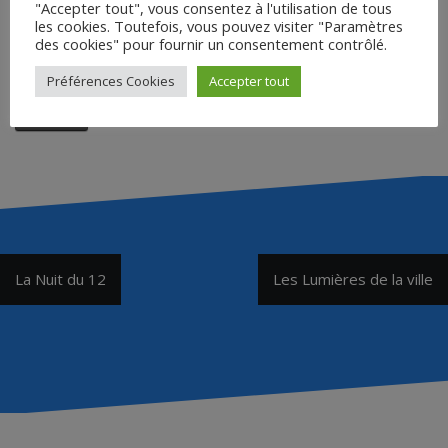
"Accepter tout", vous consentez à l'utilisation de tous
Saisir le mot de passe pour
les cookies. Toutefois, vous pouvez visiter "Paramètres
télécharger :
des cookies" pour fournir un consentement contrôlé.
Préférences Cookies
Accepter tout
Accéder
Navigation
La Nuit du 12
Les Lumières de la ville
de
l’article