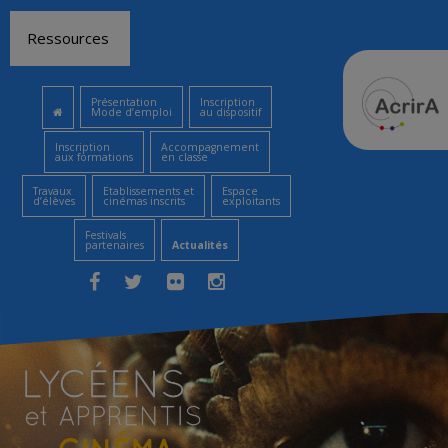
Aller
Ressources
au
contenu
Présentation
Inscription
Mode d’emploi
au dispositif
Inscription
Accompagnement
aux formations
en classe
Travaux
Etablissements et
Espace
d’élèves
cinémas inscrits
exploitants
Festivals
partenaires
Actualités
Facebook
Twitter
Flickr
Instagram