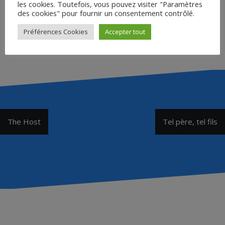
les cookies. Toutefois, vous pouvez visiter "Paramètres
des cookies" pour fournir un consentement contrôlé.
Préférences Cookies
Accepter tout
Accéder
Navigation
The Host
Tel père, tel fils
de
l’article