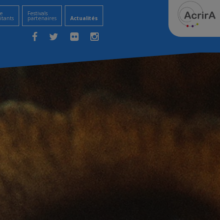
e
Festivals
itants
partenaires
Actualités
Facebook
Twitter
Flickr
Instagram