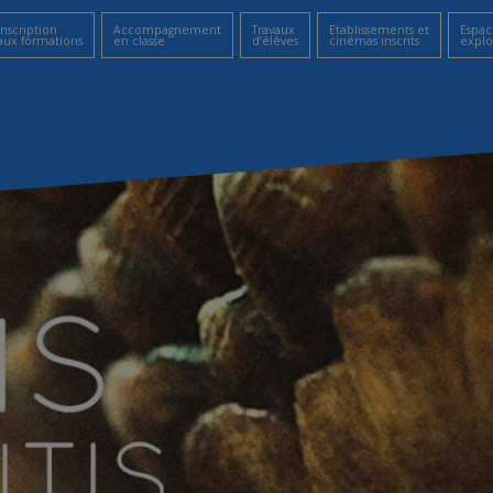
Inscription
Accompagnement
Travaux
Etablissements et
Espac
aux formations
en classe
d’élèves
cinémas inscrits
explo