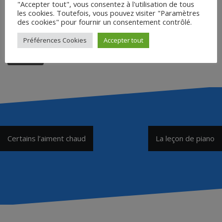
"Accepter tout", vous consentez à l'utilisation de tous
Saisir le mot de passe pour
les cookies. Toutefois, vous pouvez visiter "Paramètres
télécharger :
des cookies" pour fournir un consentement contrôlé.
Préférences Cookies
Accepter tout
Accéder
Navigation
Certains l’aiment chaud
La leçon de piano
de
l’article