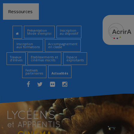
Aller
Ressources
au
contenu
Présentation
Inscription
Mode d’emploi
au dispositif
Inscription
Accompagnement
aux formations
en classe
Travaux
Etablissements et
Espace
d’élèves
cinémas inscrits
exploitants
Festivals
partenaires
Actualités
Facebook
Twitter
Flickr
Instagram