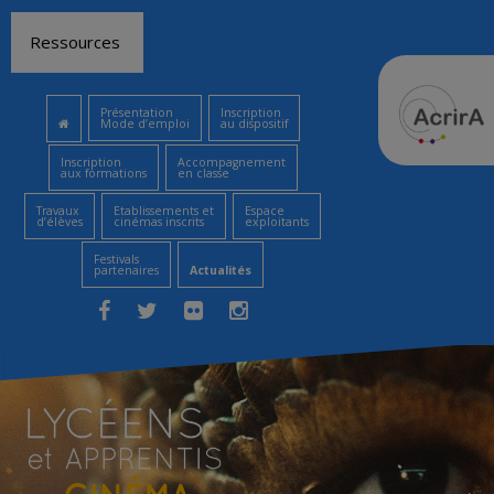
Aller
Ressources
au
contenu
Présentation
Inscription
Mode d’emploi
au dispositif
Inscription
Accompagnement
aux formations
en classe
Travaux
Etablissements et
Espace
d’élèves
cinémas inscrits
exploitants
Festivals
partenaires
Actualités
Facebook
Twitter
Flickr
Instagram