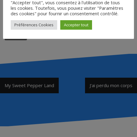
"Accepter tout", vous consentez à l'utilisation de tous
Saisir le mot de passe pour
les cookies. Toutefois, vous pouvez visiter "Paramètres
télécharger :
des cookies" pour fournir un consentement contrôlé.
Préférences Cookies
Accepter tout
Accéder
Navigation
My Sweet Pepper Land
J’ai perdu mon corps
de
l’article