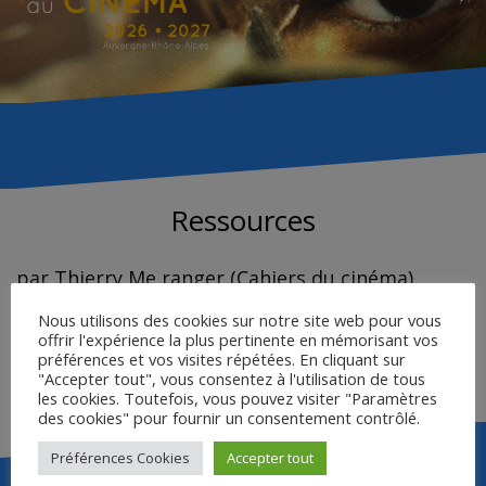
Ressources
par Thierry Me ranger (Cahiers du cinéma)
Nous utilisons des cookies sur notre site web pour vous
offrir l'expérience la plus pertinente en mémorisant vos
LE CINÉASTE ET SON DOUBLE
préférences et vos visites répétées. En cliquant sur
BIBLIOGRAPHIE
"Accepter tout", vous consentez à l'utilisation de tous
les cookies. Toutefois, vous pouvez visiter "Paramètres
des cookies" pour fournir un consentement contrôlé.
Préférences Cookies
Accepter tout