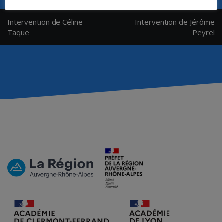
Navigation
Intervention de Céline
Intervention de Jérôme
de
Taque
Peyrel
l’article