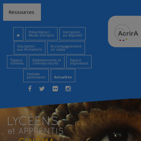
Aller
Ressources
au
contenu
Présentation
Inscription
Mode d’emploi
au dispositif
Inscription
Accompagnement
aux formations
en classe
Travaux
Etablissements et
Espace
d’élèves
cinémas inscrits
exploitants
Festivals
partenaires
Actualités
Facebook
Twitter
Flickr
Instagram