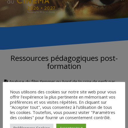
Ressources pédagogiques post-
formation
Analyse du film
Femmes au bord de la crise de nerfs
par
Sandrine Comès
Nous utilisons des cookies sur notre site web pour vous
Le cinéma de Pedro Almodovar, le trans dans tous ses états
offrir l'expérience la plus pertinente en mémorisant vos
préférences et vos visites répétées. En cliquant sur
par Virginie Giuliana
"Accepter tout", vous consentez à l'utilisation de tous
Plan de l’intervention de Virginie Giuliana et bibliographie
les cookies. Toutefois, vous pouvez visiter "Paramètres
des cookies" pour fournir un consentement contrôlé.
Préférences Cookies
Accepter tout