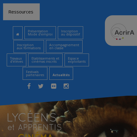
Aller
Ressources
au
contenu
Présentation
Inscription
Mode d’emploi
au dispositif
Inscription
Accompagnement
aux formations
en classe
Travaux
Etablissements et
Espace
d’élèves
cinémas inscrits
exploitants
Festivals
partenaires
Actualités
Facebook
Twitter
Flickr
Instagram