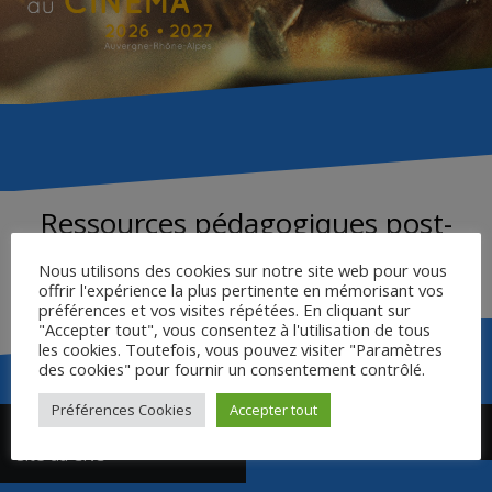
Ressources pédagogiques post-
formation
Nous utilisons des cookies sur notre site web pour vous
offrir l'expérience la plus pertinente en mémorisant vos
préférences et vos visites répétées. En cliquant sur
"Accepter tout", vous consentez à l'utilisation de tous
les cookies. Toutefois, vous pouvez visiter "Paramètres
des cookies" pour fournir un consentement contrôlé.
Navigation
Préférences Cookies
Accepter tout
Page dédiée au film sur le
Bande-annonce
de
site du CNC