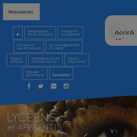
Aller
Ressources
au
contenu
Présentation
Inscription
Mode d’emploi
au dispositif
Inscription
Accompagnement
aux formations
en classe
Travaux
Etablissements et
Espace
d’élèves
cinémas inscrits
exploitants
Festivals
partenaires
Actualités
Facebook
Twitter
Flickr
Instagram