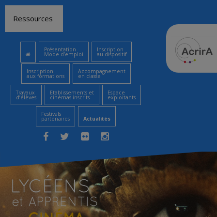
Aller
Ressources
au
contenu
Présentation
Inscription
Mode d’emploi
au dispositif
Inscription
Accompagnement
aux formations
en classe
Travaux
Etablissements et
Espace
d’élèves
cinémas inscrits
exploitants
Festivals
partenaires
Actualités
Facebook
Twitter
Flickr
Instagram