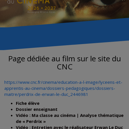
Page dédiée au film sur le site du
CNC
https://www.cnc.fr/cinema/education-a-l-image/lyceens-et-
apprentis-au-cinema/dossiers-pedagogiques/dossiers-
maitre/perdrix-de-erwan-le-duc_2446981
Fiche élève
Dossier enseignant
Vidéo : Ma classe au cinéma | Analyse thématique
de « Perdrix »
Vidéo : Entretien avec le réalisateur Erwan Le Duc