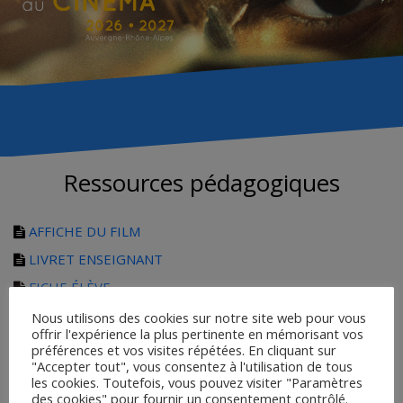
Ressources pédagogiques
AFFICHE DU FILM
LIVRET ENSEIGNANT
FICHE ÉLÈVE
fiche de présentation Chihiro
Nous utilisons des cookies sur notre site web pour vous
offrir l'expérience la plus pertinente en mémorisant vos
Par Claire Avit
, formatrice de l’académie de Clermont-
préférences et vos visites répétées. En cliquant sur
Ferrand :
"Accepter tout", vous consentez à l'utilisation de tous
les cookies. Toutefois, vous pouvez visiter "Paramètres
MIYAZAKI ET LES MÉTAMORPHOSES
des cookies" pour fournir un consentement contrôlé.