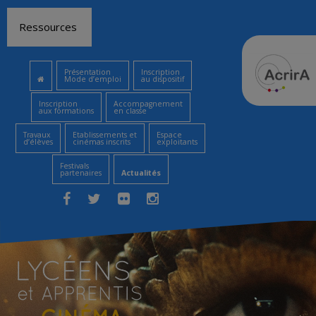
Aller
Ressources
au
contenu
Présentation
Inscription
Mode d’emploi
au dispositif
Inscription
Accompagnement
aux formations
en classe
Travaux
Etablissements et
Espace
d’élèves
cinémas inscrits
exploitants
Festivals
partenaires
Actualités
Facebook
Twitter
Flickr
Instagram