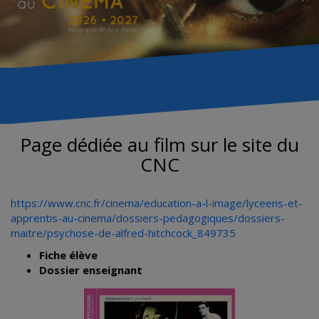
Page dédiée au film sur le site du
CNC
https://www.cnc.fr/cinema/education-a-l-image/lyceens-et-
apprentis-au-cinema/dossiers-pedagogiques/dossiers-
maitre/psychose-de-alfred-hitchcock_849735
Fiche élève
Dossier enseignant