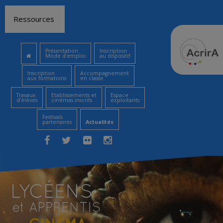
Aller
Ressources
au
contenu
Présentation
Inscription
Mode d’emploi
au dispositif
Inscription
Accompagnement
aux formations
en classe
Travaux
Etablissements et
Espace
d’élèves
cinémas inscrits
exploitants
Festivals
partenaires
Actualités
Facebook
Twitter
Flickr
Instagram