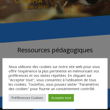
Ressources pédagogiques
AFFICHE DU FILM
Nous utilisons des cookies sur notre site web pour vous
LIVRET ENSEIGNANT
offrir l'expérience la plus pertinente en mémorisant vos
FICHE ÉLÈVE
préférences et vos visites répétées. En cliquant sur
FICHE « PRÉSENTER LE FILM EN SALLE »
"Accepter tout", vous consentez à l'utilisation de tous
les cookies. Toutefois, vous pouvez visiter "Paramètres
des cookies" pour fournir un consentement contrôlé.
Préférences Cookies
Accepter tout