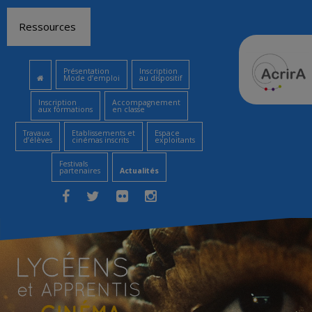
Aller
Ressources
au
contenu
Présentation
Inscription
Mode d’emploi
au dispositif
Inscription
Accompagnement
aux formations
en classe
Travaux
Etablissements et
Espace
d’élèves
cinémas inscrits
exploitants
Festivals
partenaires
Actualités
Facebook
Twitter
Flickr
Instagram